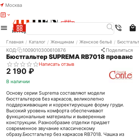
Москва
Меню
Найти
Корзина
Избранное
Аккаунт
Главная
Каталог
Женщинам
Женское бельё
Бюстгаль
/
/
/
/
КОД:
1009010300610876
Поделиться
Бюстгальтер SUPREMA RB7018 прованс
Написать отзыв
2 190
₽
В наличии
Основу серии Suprema составляют модели
бюстгальтеров без каркасов, великолепно
поддерживающие и корректирующие форму груди.
Высокий уровень комфорта обеспечивают
функциональные материалы и выверенные
конструкции. Разнообразие отделки придает
современное звучание классическому
образу.Бюстгальтер без каркасов RB7018. Чашка из