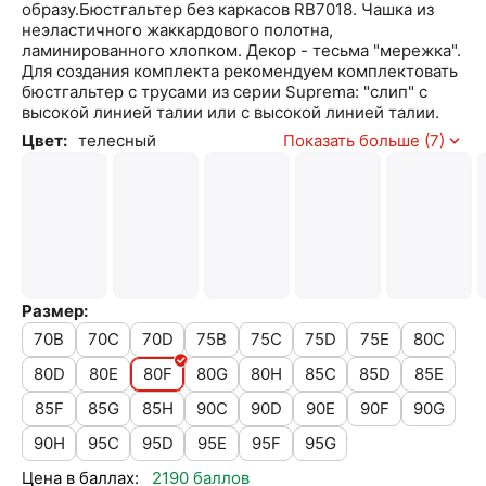
образу.Бюстгальтер без каркасов RB7018. Чашка из
неэластичного жаккардового полотна,
ламинированного хлопком. Декор - тесьма "мережка".
Для создания комплекта рекомендуем комплектовать
бюстгальтер с трусами из серии Suprema: "слип" с
высокой линией талии или с высокой линией талии.
Цвет:
телесный
Показать больше (7)
Размер:
70B
70C
70D
75B
75C
75D
75E
80C
80D
80E
80F
80G
80H
85C
85D
85E
85F
85G
85H
90C
90D
90E
90F
90G
90H
95C
95D
95E
95F
95G
Цена в баллах:
2190 баллов