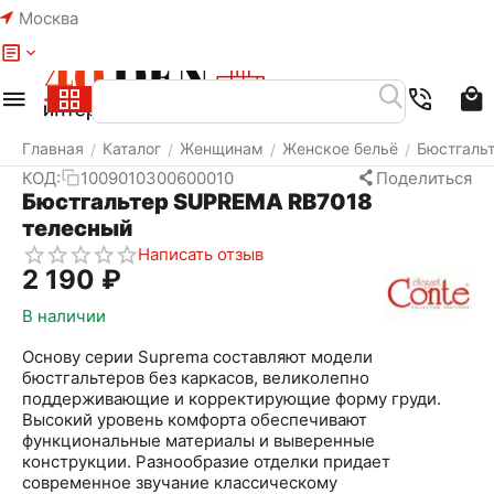
Москва
Меню
Найти
Корзина
Избранное
Аккаунт
Главная
Каталог
Женщинам
Женское бельё
Бюстгаль
/
/
/
/
КОД:
1009010300600010
Поделиться
Бюстгальтер SUPREMA RB7018
телесный
Написать отзыв
2 190
₽
В наличии
Основу серии Suprema составляют модели
бюстгальтеров без каркасов, великолепно
поддерживающие и корректирующие форму груди.
Высокий уровень комфорта обеспечивают
функциональные материалы и выверенные
конструкции. Разнообразие отделки придает
современное звучание классическому