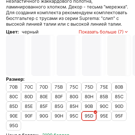
неэластичного жаккардового полотна,
ламинированного хлопком. Декор - тесьма "мережка".
Для создания комплекта рекомендуем комплектовать
бюстгальтер с трусами из серии Suprema: "слип" с
высокой линией талии или с высокой линией талии.
Цвет:
черный
Показать больше (7)
Размер:
70B
70C
70D
75B
75C
75D
75E
80B
80C
80D
80E
80F
80G
80H
85B
85C
85D
85E
85F
85G
85H
90B
90C
90D
90E
90F
90G
90H
95C
95D
95E
95F
95G