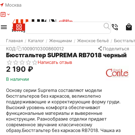
Москва
Меню
Найти
Корзина
Избранное
Аккаунт
Главная
Каталог
Женщинам
Женское бельё
Бюстгаль
/
/
/
/
КОД:
1009010300860012
Поделиться
Бюстгальтер SUPREMA RB7018 черный
Написать отзыв
2 190
₽
В наличии
Основу серии Suprema составляют модели
бюстгальтеров без каркасов, великолепно
поддерживающие и корректирующие форму груди.
Высокий уровень комфорта обеспечивают
функциональные материалы и выверенные
конструкции. Разнообразие отделки придает
современное звучание классическому
образу.Бюстгальтер без каркасов RB7018. Чашка из