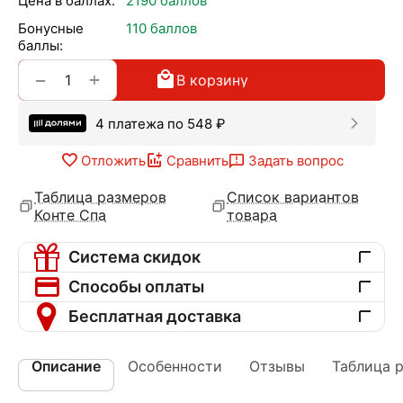
Цена в баллах:
2190 баллов
Бонусные
110 баллов
баллы:
+
−
В корзину
4 платежа по
548
₽
Отложить
Сравнить
Задать вопрос
Таблица размеров
Список вариантов
Конте Спа
товара
Система скидок
Способы оплаты
Бесплатная доставка
Описание
Особенности
Отзывы
Таблица 