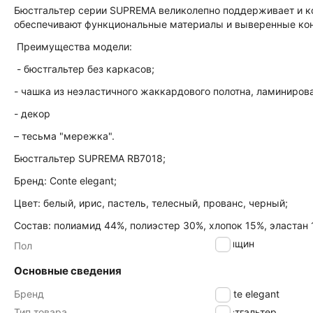
Бюстгальтер серии SUPREMA великолепно поддерживает и к
обеспечивают функциональные материалы и выверенные ко
Преимущества модели:
- бюстгальтер без каркасов;
- чашка из неэластичного жаккардового полотна, ламиниров
- декор
– тесьма "мережка".
Бюстгальтер SUPREMA RB7018;
Бренд: Conte elegant;
Цвет: белый, ирис, пастель, телесный, прованс, черный;
Состав: полиамид 44%, полиэстер 30%, хлопок 15%, эластан 
женщин
Пол
Основные сведения
Бренд
Conte elegant
Тип товара
Бюстгальтер