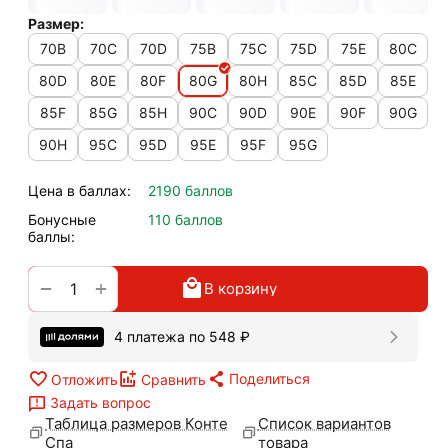
Размер:
70B
70C
70D
75B
75C
75D
75E
80C
80D
80E
80F
80G
80H
85C
85D
85E
85F
85G
85H
90C
90D
90E
90F
90G
90H
95C
95D
95E
95F
95G
Цена в баллах:
2190 баллов
Бонусные
110 баллов
баллы:
+
−
В корзину
4 платежа по
548
₽
Поделиться
Отложить
Сравнить
Задать вопрос
Таблица размеров Конте
Список вариантов
Спа
товара