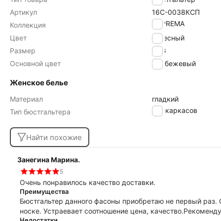
Артикул
16С-0038КСП
SUPREMA
Коллекция
Цвет
телесный
Размер
80G
Основной цвет
бежевый
Женское белье
Материал
гладкий
без каркасов
Тип бюстгальтера
Найти похожие
Занегина Марина.
5
Очень понравилось качество доставки.
Преимущества
Бюстгальтер данного фасоны приобретаю не первый раз. Очень нравится форма, очень комфортен в
носке. Устраевает соотношение цена, качество.Рекоменду
Недостатки