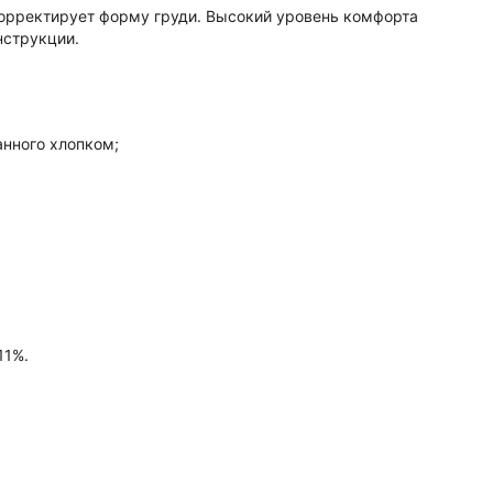
орректирует форму груди. Высокий уровень комфорта
нструкции.
анного хлопком;
11%.