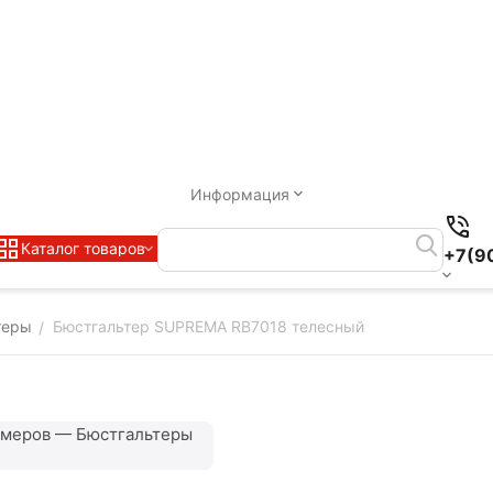
Информация
Каталог товаров
+7(9
теры
Бюстгальтер SUPREMA RB7018 телесный
/
змеров — Бюстгальтеры