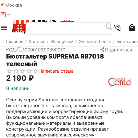
Москва
Меню
Найти
Корзина
Избранное
Аккаунт
Главная
Каталог
Женщинам
Женское бельё
Бюстгаль
/
/
/
/
КОД:
1009010300890010
Поделиться
Бюстгальтер SUPREMA RB7018
телесный
Написать отзыв
2 190
₽
В наличии
Основу серии Suprema составляют модели
бюстгальтеров без каркасов, великолепно
поддерживающие и корректирующие форму груди.
Высокий уровень комфорта обеспечивают
функциональные материалы и выверенные
конструкции. Разнообразие отделки придает
современное звучание классическому