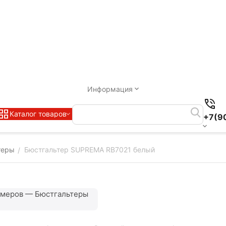
Информация
Каталог товаров
+7(9
теры
Бюстгальтер SUPREMA RB7021 белый
/
змеров — Бюстгальтеры