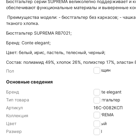
Бюстгальтер серии SUPREMA великолепно поддерживает и к
обеспечивают функциональные материалы и выверенные ко
Преимущества модели: - бюстгальтер без каркасов; - чашка
тканого хлопка.
Бюстгальтер SUPREMA RB7021;
Бренд: Conte elegant;
Цвет: белый, ирис, пастель, телесный, черный;
Состав: полиамид 49%, хлопок 26%, полиэстер 17%, эластан 
женщин
Пол
Основные сведения
Бренд
Conte elegant
Тип товара
Бюстгальтер
Артикул
16С-0082КСП
SUPREMA
Коллекция
Цвет
белый
Размер
85H