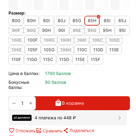
Размер:
80G
80H
80I
80J
85G
85H
85I
85J
90F
90G
90H
90I
95E
95G
95H
95I
100E
100F
100G
100H
100I
105C
105D
105E
105F
105G
105H
110C
110D
110E
110F
110G
115C
115D
115E
115F
Цена в баллах:
1790 баллов
Бонусные
90 баллов
баллы:
+
−
В корзину
4 платежа по
448
₽
Поделиться
Отложить
Сравнить