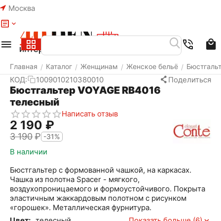
Москва
Меню
Найти
Корзина
Избранное
Аккаунт
Главная
Каталог
Женщинам
Женское бельё
Бюстгаль
/
/
/
/
КОД:
1009010210380010
Поделиться
Бюстгальтер VOYAGE RB4016
телесный
Написать отзыв
2 190
₽
3 190
₽
-31%
В наличии
Бюстгальтер с формованной чашкой, на каркасах.
Чашка из полотна Spacer - мягкого,
воздухопроницаемого и формоустойчивого. Покрыта
эластичным жаккардовым полотном с рисунком
«горошек». Металлическая фурнитура.
Цвет:
телесный
Показать больше (6)