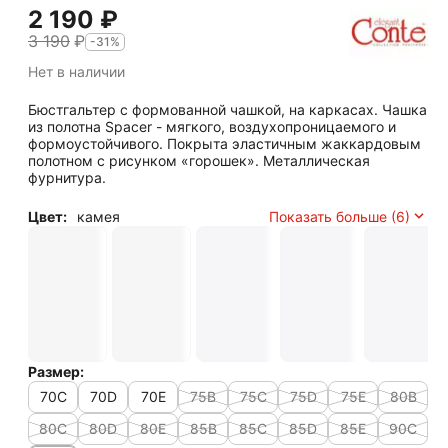
2 190
₽
3 190
₽
-31%
Нет в наличии
Бюстгальтер с формованной чашкой, на каркасах. Чашка
из полотна Spacer - мягкого, воздухопроницаемого и
формоустойчивого. Покрыта эластичным жаккардовым
полотном с рисунком «горошек». Металлическая
фурнитура.
Цвет:
камея
Показать больше (6)
Размер:
70C
70D
70E
75B
75C
75D
75E
80B
80C
80D
80E
85B
85C
85D
85E
90C