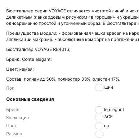
Бюстгальтер серии VOYAGE отличается чистотой линий и ис
деликатным жаккардовым рисунком «в горошек» и украшен
одновременно простой и утонченный образ. В бюстгальтере 
Преимущества модели: - формованная чашка spacer, на кар
аппликации макраме. - абсолютный комфорт на протяжении в
Бюстгальтер VOYAGE RB4016;
Бренд: Conte elegant;
Цвет: камея;
Состав: полиамид 50%, полиэстер 33%, эластан 17%.
женщин
Пол
Основные сведения
Бренд
Conte elegant
VOYAGE
Коллекция
Цвет
камея
Размер
90D