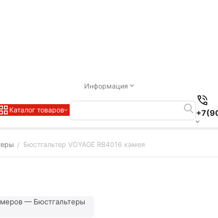
Информация
Каталог товаров
+7(9
теры
Бюстгальтер VOYAGE RB4016 камея
/
змеров — Бюстгальтеры