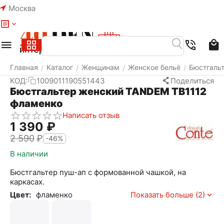
Москва
Меню
Найти
Корзина
Избранное
Аккаунт
Главная
Каталог
Женщинам
Женское бельё
Бюстгаль
/
/
/
/
КОД:
1009011190551443
Поделиться
Бюстгальтер женский TANDEM TB1112
фламенко
Написать отзыв
1 390
₽
2 590
₽
-46%
В наличии
Бюстгальтер пуш-ап с формованной чашкой, на
каркасах.
Цвет:
фламенко
Показать больше (2)