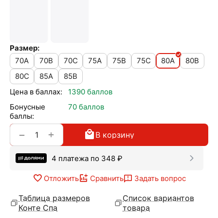
Размер:
70A
70B
70C
75A
75B
75C
80A
80B
80C
85A
85B
Цена в баллах:
1390 баллов
Бонусные
70 баллов
баллы:
+
−
В корзину
4 платежа по
348
₽
Отложить
Сравнить
Задать вопрос
Таблица размеров
Список вариантов
Конте Спа
товара