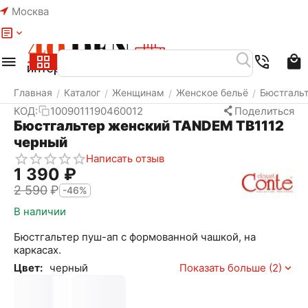
Москва
Меню
Найти
Корзина
Избранное
Аккаунт
Главная
Каталог
Женщинам
Женское бельё
Бюстгаль
/
/
/
/
КОД:
1009011190460012
Поделиться
Бюстгальтер женский TANDEM TB1112
черный
Написать отзыв
1 390
₽
2 590
₽
-46%
В наличии
Бюстгальтер пуш-ап с формованной чашкой, на
каркасах.
Цвет:
черный
Показать больше (2)