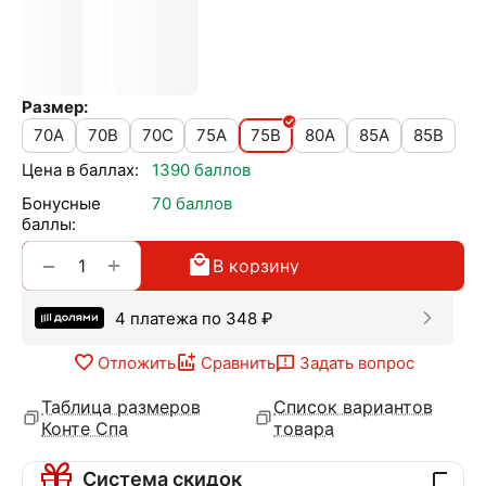
Размер:
70A
70B
70C
75A
75B
80A
85A
85B
Цена в баллах:
1390 баллов
Бонусные
70 баллов
баллы:
+
−
В корзину
4 платежа по
348
₽
Отложить
Сравнить
Задать вопрос
Таблица размеров
Список вариантов
Конте Спа
товара
Система скидок