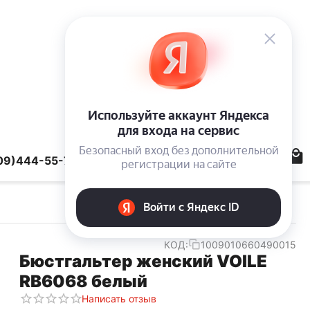
09)444-55-78
КОД:
1009010660490015
Бюстгальтер женский VOILE
RB6068 белый
Написать отзыв