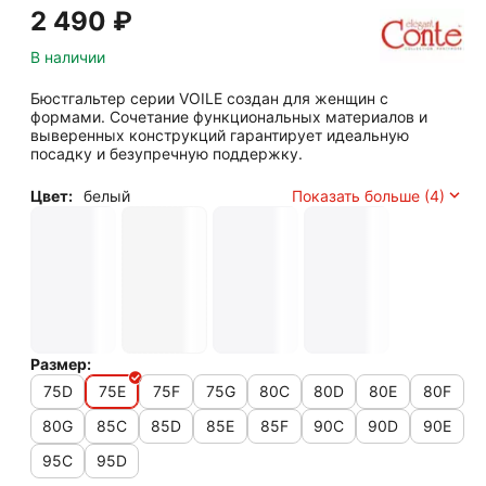
2 490
₽
В наличии
Бюстгальтер серии VOILE создан для женщин с
формами. Сочетание функциональных материалов и
выверенных конструкций гарантирует идеальную
посадку и безупречную поддержку.
Цвет:
белый
Показать больше (4)
Размер:
75D
75E
75F
75G
80C
80D
80E
80F
80G
85C
85D
85E
85F
90C
90D
90E
95C
95D