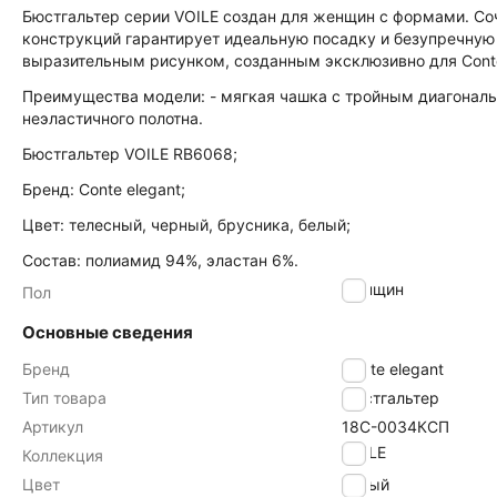
Бюстгальтер серии VOILE создан для женщин с формами. С
конструкций гарантирует идеальную посадку и безупречну
выразительным рисунком, созданным эксклюзивно для Cont
Преимущества модели: - мягкая чашка с тройным диагональн
неэластичного полотна.
Бюстгальтер VOILE RB6068;
Бренд: Conte elegant;
Цвет: телесный, черный, брусника, белый;
Состав: полиамид 94%, эластан 6%.
женщин
Пол
Основные сведения
Бренд
Conte elegant
Тип товара
Бюстгальтер
Артикул
18С-0034КСП
VOILE
Коллекция
Цвет
белый