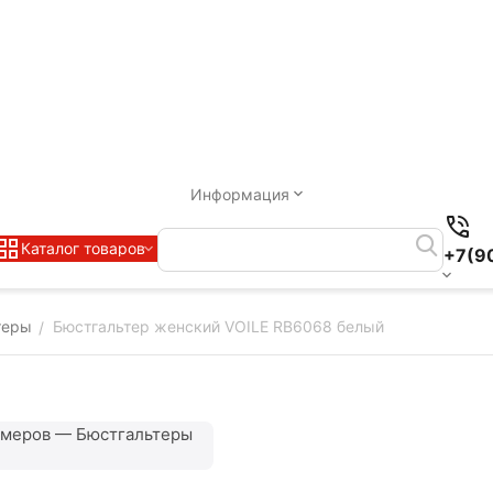
Информация
Каталог товаров
+7(9
теры
Бюстгальтер женский VOILE RB6068 белый
/
змеров — Бюстгальтеры