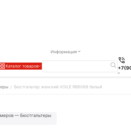
Информация
Каталог товаров
+7(9
теры
Бюстгальтер женский VOILE RB6068 белый
/
змеров — Бюстгальтеры