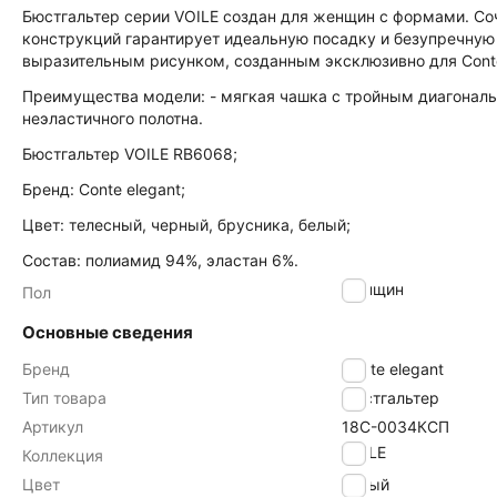
Бюстгальтер серии VOILE создан для женщин с формами. С
конструкций гарантирует идеальную посадку и безупречну
выразительным рисунком, созданным эксклюзивно для Cont
Преимущества модели: - мягкая чашка с тройным диагональн
неэластичного полотна.
Бюстгальтер VOILE RB6068;
Бренд: Conte elegant;
Цвет: телесный, черный, брусника, белый;
Состав: полиамид 94%, эластан 6%.
женщин
Пол
Основные сведения
Бренд
Conte elegant
Тип товара
Бюстгальтер
Артикул
18С-0034КСП
VOILE
Коллекция
Цвет
белый