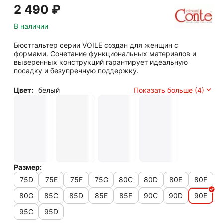
2 490
₽
В наличии
Бюстгальтер серии VOILE создан для женщин с
формами. Сочетание функциональных материалов и
выверенных конструкций гарантирует идеальную
посадку и безупречную поддержку.
Цвет:
белый
Показать больше (4)
Размер:
75D
75E
75F
75G
80C
80D
80E
80F
80G
85C
85D
85E
85F
90C
90D
90E
95C
95D