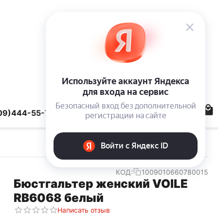
09)444-55-78
КОД:
1009010660780015
Бюстгальтер женский VOILE
RB6068 белый
Написать отзыв