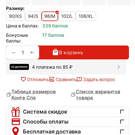
Размер:
90/XS
94/S
98/M
102/L
106/XL
Цена в баллах:
339 баллов
Бонусные
17 баллов
баллы:
+
−
В корзину
4 платежа по
85
₽
Отложить
Сравнить
Задать вопрос
Таблица размеров
Список вариантов
Конте Спа
товара
Система скидок
Способы оплаты
Бесплатная доставка