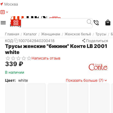
Москва
Меню
Найти
Корзина
Избранное
Аккаунт
Главная
Каталог
Женщинам
Женское бельё
Трусы
Б
/
/
/
/
/
КОД:
1007042940200418
Поделиться
Трусы женские "бикини" Конте LB 2001
white
Написать отзыв
‍339‍
₽
В наличии
Цвет:
white
Показать больше (7)