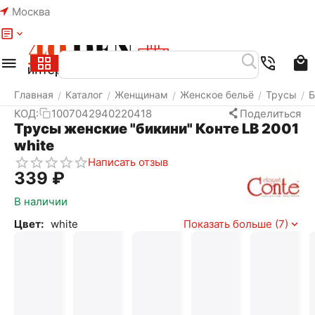
Москва
Меню
Найти
Корзина
Избранное
Аккаунт
Главная
Каталог
Женщинам
Женское бельё
Трусы
Б
/
/
/
/
/
КОД:
1007042940220418
Поделиться
Трусы женские "бикини" Конте LB 2001
white
Написать отзыв
‍339‍
₽
В наличии
Цвет:
white
Показать больше (7)