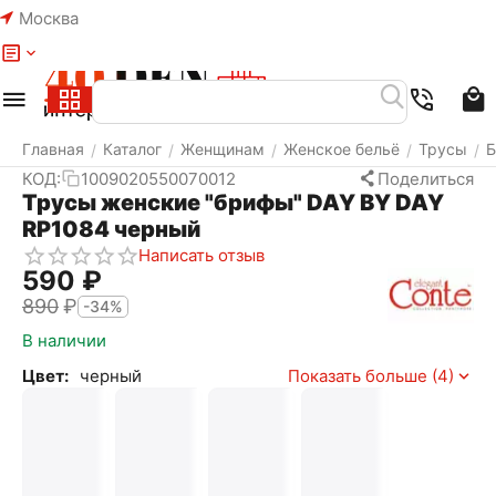
Москва
Меню
Найти
Корзина
Избранное
Аккаунт
Главная
Каталог
Женщинам
Женское бельё
Трусы
/
/
/
/
/
КОД:
1009020550070012
Поделиться
Трусы женские "брифы" DAY BY DAY
RP1084 черный
Написать отзыв
‍590‍
₽
‍890‍
₽
-34%
В наличии
Цвет:
черный
Показать больше (4)