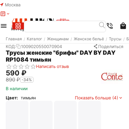
Москва
Меню
Найти
Корзина
Избранное
Аккаунт
Главная
Каталог
Женщинам
Женское бельё
Трусы
/
/
/
/
/
КОД:
1009020550070904
Поделиться
Трусы женские "брифы" DAY BY DAY
RP1084 тимьян
Написать отзыв
‍590‍
₽
‍890‍
₽
-34%
В наличии
Цвет:
тимьян
Показать больше (4)