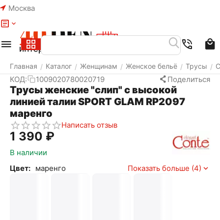
Москва
Меню
Найти
Корзина
Избранное
Аккаунт
Главная
Каталог
Женщинам
Женское бельё
Трусы
С
/
/
/
/
/
КОД:
1009020780020719
Поделиться
Трусы женские "слип" с высокой
линией талии SPORT GLAM RP2097
маренго
Написать отзыв
1 390
₽
В наличии
Цвет:
маренго
Показать больше (4)