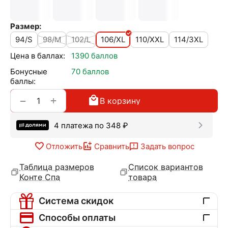
Размер:
94/S
98/M
102/L
106/XL
110/XXL
114/3XL
Цена в баллах:
1390 баллов
Бонусные
70 баллов
баллы:
+
−
В корзину
4 платежа по
348
₽
Отложить
Сравнить
Задать вопрос
Таблица размеров
Список вариантов
Конте Спа
товара
Система скидок
Способы оплаты