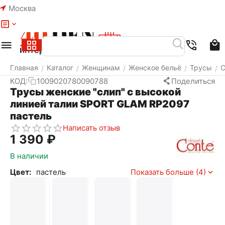
Москва
Меню
Найти
Корзина
Избранное
Аккаунт
Главная
Каталог
Женщинам
Женское бельё
Трусы
С
/
/
/
/
/
КОД:
1009020780090788
Поделиться
Трусы женские "слип" с высокой
линией талии SPORT GLAM RP2097
пастель
Написать отзыв
1 390
₽
В наличии
Цвет:
пастель
Показать больше (4)