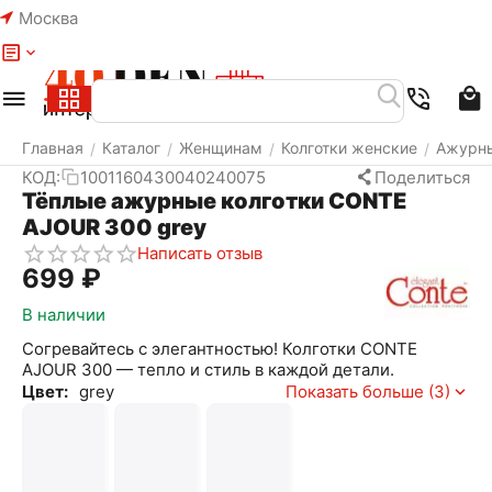
Москва
Меню
Найти
Корзина
Избранное
Аккаунт
Главная
Каталог
Женщинам
Колготки женские
Ажурны
/
/
/
/
КОД:
1001160430040240075
Поделиться
Тёплые ажурные колготки CONTE
AJOUR 300 grey
Написать отзыв
‍699‍
₽
В наличии
Согревайтесь с элегантностью! Колготки CONTE
AJOUR 300 — тепло и стиль в каждой детали.
Цвет:
grey
Показать больше (3)