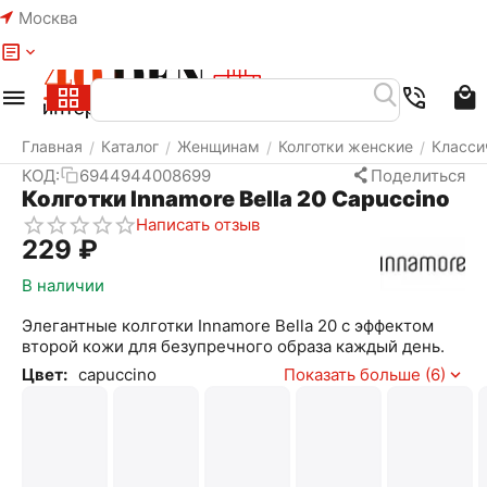
Москва
Меню
Найти
Корзина
Избранное
Аккаунт
Главная
Каталог
Женщинам
Колготки женские
Класси
/
/
/
/
КОД:
6944944008699
Поделиться
Колготки Innamore Bella 20 Capuccino
Написать отзыв
‍229‍
₽
В наличии
Элегантные колготки Innamore Bella 20 с эффектом
второй кожи для безупречного образа каждый день.
Цвет:
capuccino
Показать больше (6)