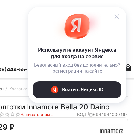
09)444-55-78
ен
Колготки Innamore Bella 20 Daino
/
олготки Innamore Bella 20 Daino
Написать отзыв
КОД:
6944944000464
29‍
₽