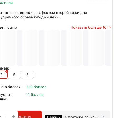
наличии
егантные колготки с эффектом второй кожи для
зупречного образа каждый день.
ет:
daino
Показать больше (6)
змер:
2
5
6
на в баллах:
229 баллов
нусные
11 баллов
ллы:
+
−
В корзину
4 платежа по
57
₽