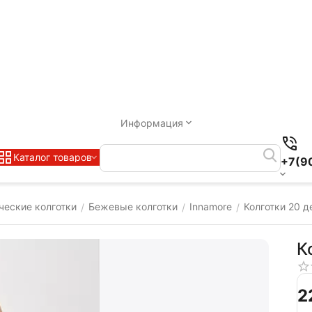
Информация
Каталог товаров
+7(9
ческие колготки
Бежевые колготки
Innamore
Колготки 20 д
/
/
/
К
‍2