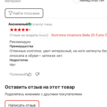
полиамид/эластан
Материал
Найти похожие
Анонимный
Купил(а) товар
5
Отзыв на модель:
Колготки Innamore Bella 20 Fumo
fumo
3
Рекомендую
Преимущества
Отличные колготки, цвет интересный, на ноге натянуты бе
относила в обуви— затяжек нет.
Недостатки
Нет
Полезный?
Оставить отзыв на этот товар
Поделитесь мнением с другими покупателями
Написать отзыв