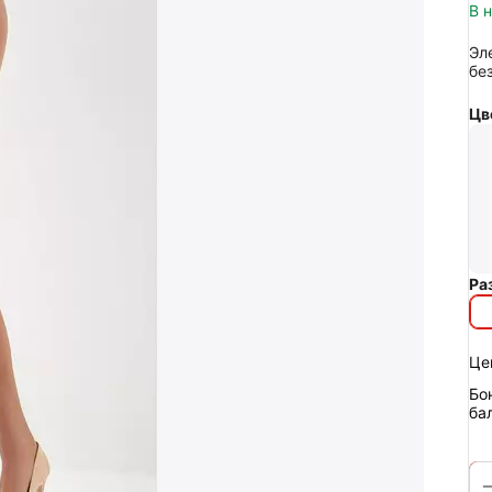
В 
Эл
бе
Цв
Ра
Це
Бо
ба