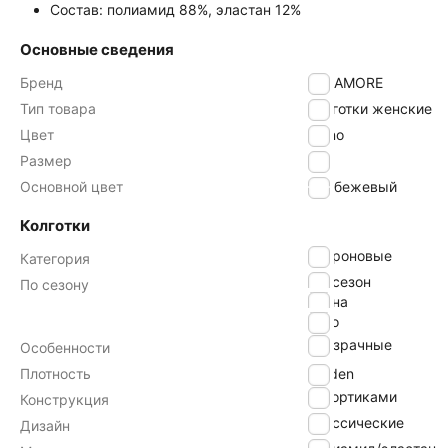
Состав: полиамид 88%, эластан 12%
Основные сведения
Бренд
INNAMORE
Тип товара
Колготки женские
Цвет
daino
Размер
2
Основной цвет
бежевый
Колготки
капроновые
Категория
всесезон
По сезону
весна
лето
прозрачные
Особенности
Плотность
20 den
с шортиками
Конструкция
классические
Дизайн