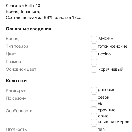
Колготки Bella 40;
Бренд: Innamore;
Состав: полиамид 88%, эластан 12%.
Основные сведения
Бренд
INNAMORE
Тип товара
Колготки женские
Цвет
capuccino
Размер
6
Основной цвет
коричневый
Колготки
капроновые
Категория
всесезон
По сезону
осень
прозрачные
Особенности
матовые
больших размеров
Плотность
40 den