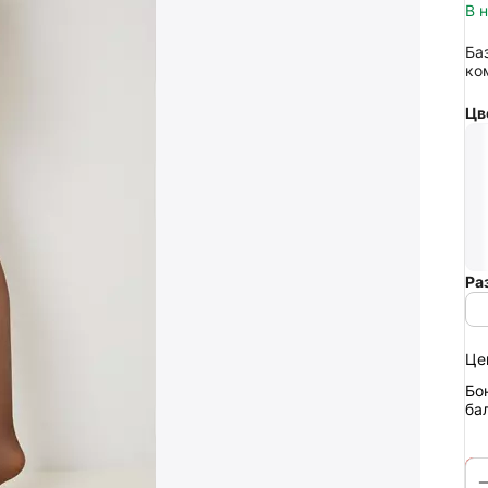
В 
Ба
ко
Цв
Ра
Це
Бо
ба