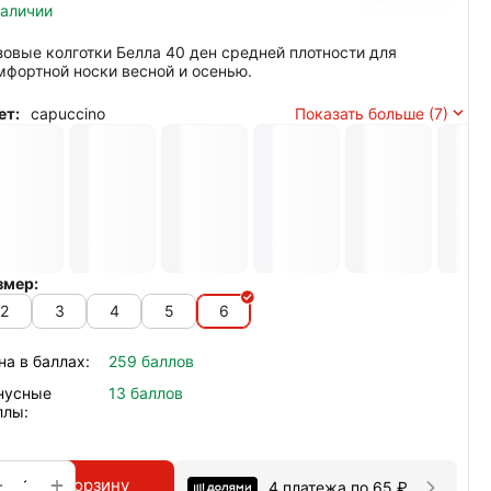
наличии
зовые колготки Белла 40 ден средней плотности для
мфортной носки весной и осенью.
ет:
capuccino
Показать больше (7)
змер:
2
3
4
5
6
на в баллах:
259 баллов
нусные
13 баллов
ллы:
+
−
В корзину
4 платежа по
65
₽