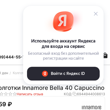
09)444-55-78
0 ден
Колготки Innamore Bella 40 Capuccino
/
олготки Innamore Bella 40 Capuccino
Написать отзыв
КОД:
6944944008613
59‍
₽