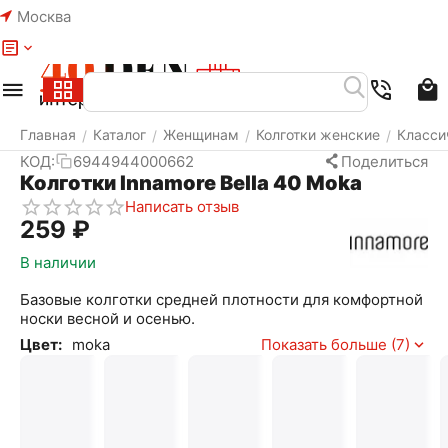
Москва
Меню
Найти
Корзина
Избранное
Аккаунт
Главная
Каталог
Женщинам
Колготки женские
Класси
/
/
/
/
КОД:
6944944000662
Поделиться
Колготки Innamore Bella 40 Moka
Написать отзыв
‍259‍
₽
В наличии
Базовые колготки средней плотности для комфортной
носки весной и осенью.
Цвет:
moka
Показать больше (7)