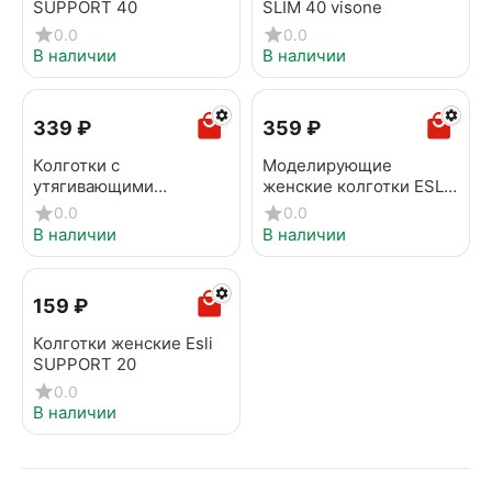
SUPPORT 40
SLIM 40 visone
0.0
0.0
В наличии
В наличии
‍339‍
₽
‍359‍
₽
Колготки с
Моделирующие
утягивающими
женские колготки ESLI
шортиками ESLI SLIM 20
SLIM 40 melone
0.0
0.0
melone
В наличии
В наличии
‍159‍
₽
Колготки женские Esli
SUPPORT 20
0.0
В наличии