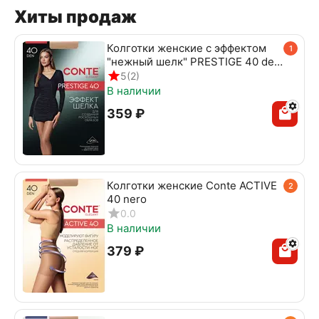
Хиты продаж
Колготки женские с эффектом
1
"нежный шелк" PRESTIGE 40 den
beige
5
(2)
В наличии
‍359‍
₽
Колготки женские Conte ACTIVE
2
40 nero
0.0
В наличии
‍379‍
₽