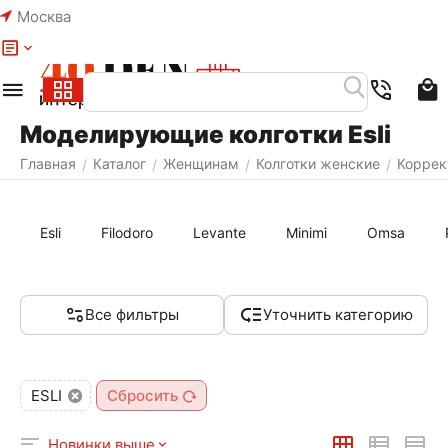
Москва
Меню
Найти
Моделирующие колготки Esli
Главная
Каталог
Женщинам
Колготки женские
Коррек
/
/
/
/
Esli
Filodoro
Levante
Minimi
Omsa
Все фильтры
Уточнить категорию
ESLI
Сбросить
Новинки выше