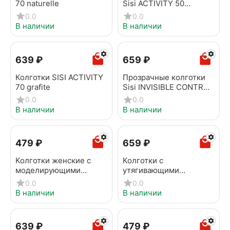
70 naturelle
Sisi ACTIVITY 50
naturelle
0.0
0.0
В наличии
В наличии
‍639‍
₽
‍659‍
₽
Колготки SISI ACTIVITY
Прозрачные колготки
70 grafite
Sisi INVISIBLE CONTROL
TOP 30 miele
0.0
0.0
В наличии
В наличии
‍479‍
₽
‍659‍
₽
Колготки женские с
Колготки с
моделирующими
утягивающими
шортами SISI ACTIVITY
шортиками SISI
0.0
0.0
50 grafite
INVISIBLE CONTROL
В наличии
В наличии
TOP 30 daino
‍639‍
₽
‍479‍
₽