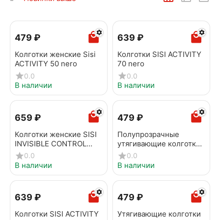
‍479‍
₽
‍639‍
₽
Колготки женские Sisi
Колготки SISI ACTIVITY
ACTIVITY 50 nero
70 nero
0.0
0.0
В наличии
В наличии
‍659‍
₽
‍479‍
₽
Колготки женские SISI
Полупрозрачные
INVISIBLE CONTROL
утягивающие колготки
TOP 30 nero
Sisi ACTIVITY 50 daino
0.0
0.0
В наличии
В наличии
‍639‍
₽
‍479‍
₽
Колготки SISI ACTIVITY
Утягивающие колготки