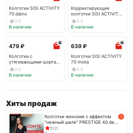
Колготки SISI ACTIVITY
Корректирующие
70 daino
колготки SISI ACTIVITY
50 miele
0.0
0.0
В наличии
В наличии
‍479‍
₽
‍639‍
₽
Колготки с
Колготки SISI ACTIVITY
утягивающими шортами
70 moka
SISI ACTIVITY 50 moka
0.0
0.0
В наличии
В наличии
Хиты продаж
Колготки женские с эффектом
1
"нежный шелк" PRESTIGE 40 den
beige
5
(2)