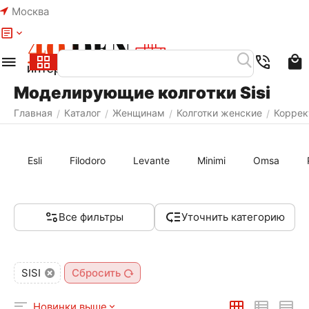
Москва
Меню
Найти
Моделирующие колготки Sisi
Главная
Каталог
Женщинам
Колготки женские
Коррек
/
/
/
/
Esli
Filodoro
Levante
Minimi
Omsa
Все фильтры
Уточнить категорию
SISI
Сбросить
Новинки выше