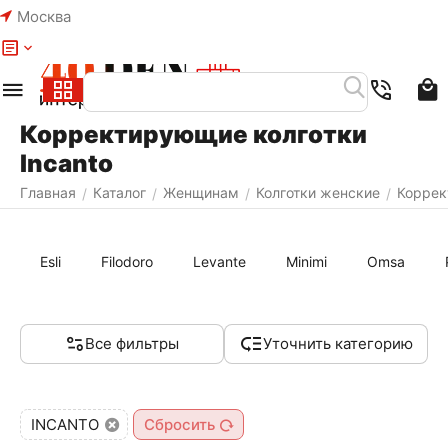
Москва
Меню
Найти
Корректирующие колготки
Incanto
Главная
Каталог
Женщинам
Колготки женские
Коррек
/
/
/
/
Esli
Filodoro
Levante
Minimi
Omsa
Все фильтры
Уточнить категорию
INCANTO
Сбросить