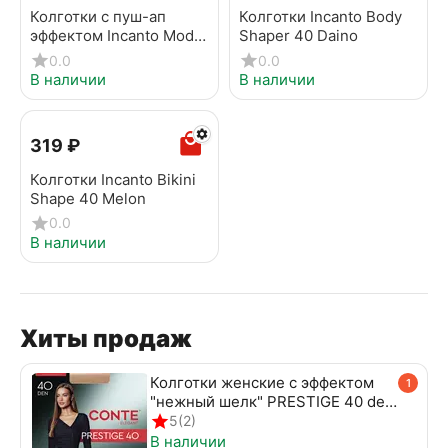
Колготки с пуш-ап
Колготки Incanto Body
эффектом Incanto Model
Shaper 40 Daino
Up 40 Daino
0.0
0.0
В наличии
В наличии
‍319‍
₽
Колготки Incanto Bikini
Shape 40 Melon
0.0
В наличии
Хиты продаж
Колготки женские с эффектом
1
"нежный шелк" PRESTIGE 40 den
beige
5
(2)
В наличии