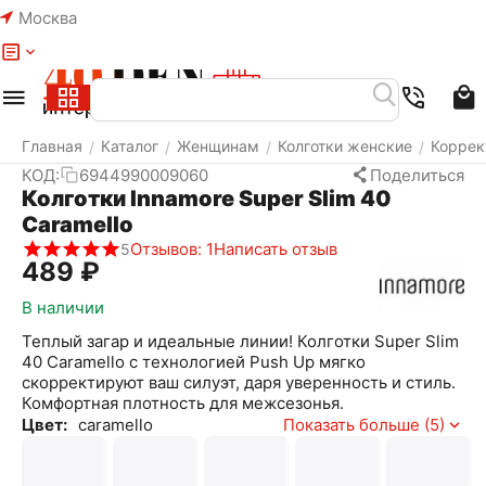
Москва
Меню
Найти
Корзина
Избранное
Аккаунт
Главная
Каталог
Женщинам
Колготки женские
Коррек
/
/
/
/
КОД:
6944990009060
Поделиться
Колготки Innamore Super Slim 40
Caramello
Отзывов: 1
Написать отзыв
5
‍489‍
₽
В наличии
Теплый загар и идеальные линии! Колготки Super Slim
40 Caramello с технологией Push Up мягко
скорректируют ваш силуэт, даря уверенность и стиль.
Комфортная плотность для межсезонья.
Цвет:
caramello
Показать больше (5)