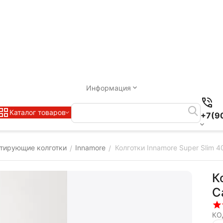
Информация
Каталог товаров
+7(9
тирующие колготки
Innamore
Колготки Innamore Super Slim 4
/
/
К
C
КО