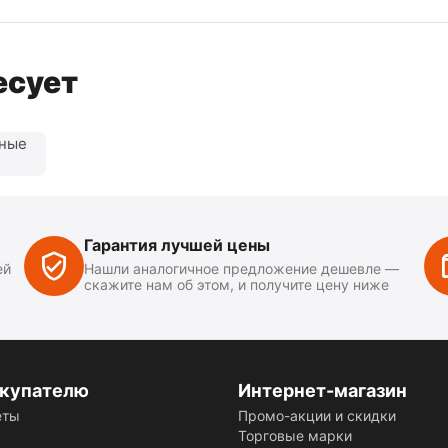
есует
нные
Гарантия лучшей цены
ей
Нашли аналогичное предложение дешевле —
скажите нам об этом, и получите цену ниже
купателю
Интернет-магазин
еты
Промо-акции и скидки
Торговые марки