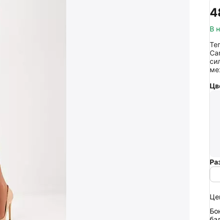
‍4
В 
Те
Ca
си
ме
Цв
Ра
Це
Бо
ба