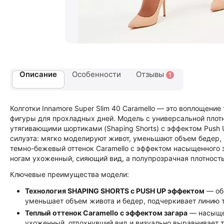
Описание
Особенности
Отзывы
1
Колготки Innamore Super Slim 40 Caramello — это воплощен
фигуры для прохладных дней. Модель с универсальной пло
утягивающими шортиками (Shaping Shorts) с эффектом Push 
силуэта: мягко моделируют живот, уменьшают объем бедер,
темно-бежевый оттенок Caramello с эффектом насыщенного 
ногам ухоженный, сияющий вид, а полупрозрачная плотност
Ключевые преимущества модели:
Технология SHAPING SHORTS с PUSH UP эффектом
— об
уменьшает объем живота и бедер, подчеркивает линию т
Теплый оттенок Caramello с эффектом загара
— насыщен
ухоженный, отдохнувший вид и визуально выравнивает т