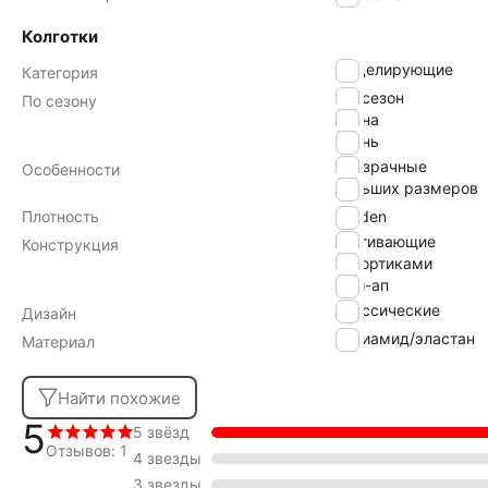
Колготки
моделирующие
Категория
всесезон
По сезону
весна
осень
прозрачные
Особенности
больших размеров
Плотность
40 den
утягивающие
Конструкция
с шортиками
пуш-ап
классические
Дизайн
полиамид/эластан
Материал
Найти похожие
5
5 звёзд
Отзывов: 1
4 звезды
3 звезды