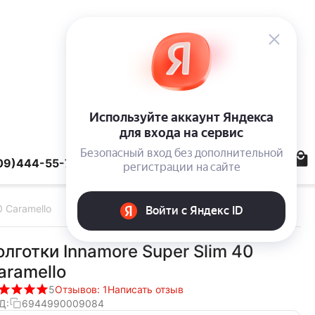
09)444-55-78
0 Caramello
олготки Innamore Super Slim 40
aramello
5
Отзывов: 1
Написать отзыв
Д:
6944990009084