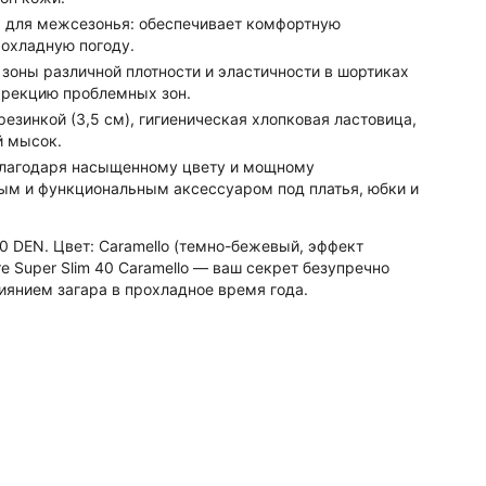
 для межсезонья: обеспечивает комфортную
рохладную погоду.
зоны различной плотности и эластичности в шортиках
ррекцию проблемных зон.
езинкой (3,5 см), гигиеническая хлопковая ластовица,
й мысок.
лагодаря насыщенному цвету и мощному
ым и функциональным аксессуаром под платья, юбки и
40 DEN. Цвет: Caramello (темно-бежевый, эффект
ore Super Slim 40 Caramello — ваш секрет безупречно
иянием загара в прохладное время года.