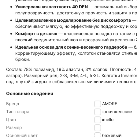
Универсальная плотность 40 DEN
— оптимальный выбор
полупрозрачность, достаточную прочность и защиту в п
Целенаправленное моделирование без дискомфорта
— 
обеспечивают мягкую, но эффективную поддержку и ко
Комфорт в деталях
— классическая посадка на талии с р
плоский соединительный шов и прозрачный укрепленны
Идеальная основа для осенне-весеннего гардероба
— б
корректирующему эффекту, колготки становятся стильн
брюки.
Состав: 78% полиамид, 19% эластан, 3% хлопок. Плотность: 
загара). Размерный ряд: 2-S, 3-M, 4-L, 5-XL. Колготки Innam
подтянутой фигуры с соблазнительными линиями и теплым с
Основные сведения
Бренд
INNAMORE
Тип товара
Колготки женские
Цвет
caramello
Размер
5
Основной цвет
бежевый