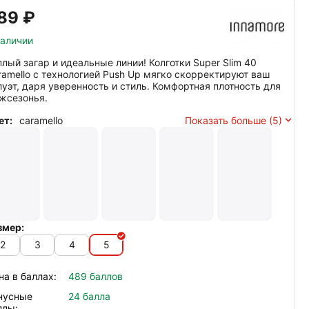
89‍
₽
наличии
плый загар и идеальные линии! Колготки Super Slim 40
ramello с технологией Push Up мягко скорректируют ваш
луэт, даря уверенность и стиль. Комфортная плотность для
жсезонья.
ет:
caramello
Показать больше (5)
змер:
2
3
4
5
на в баллах:
489 баллов
нусные
24 балла
ллы: