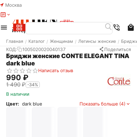
Москва
Меню
Найти
Корзина
Избранное
Аккаунт
Главная
Каталог
Женщинам
Легинсы женские
Бридж
/
/
/
/
КОД:
1005020020040137
Поделиться
Бриджи женские CONTE ELEGANT TINA
dark blue
Написать отзыв
‍990‍
₽
1 490
₽
-34%
В наличии
Цвет:
dark blue
Показать больше (4)