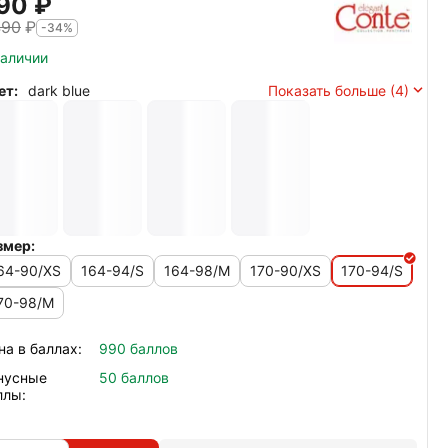
90‍
₽
490
₽
-34%
наличии
ет:
dark blue
Показать больше (4)
змер:
64-90/XS
164-94/S
164-98/M
170-90/XS
170-94/S
70-98/M
на в баллах:
990 баллов
нусные
50 баллов
ллы: