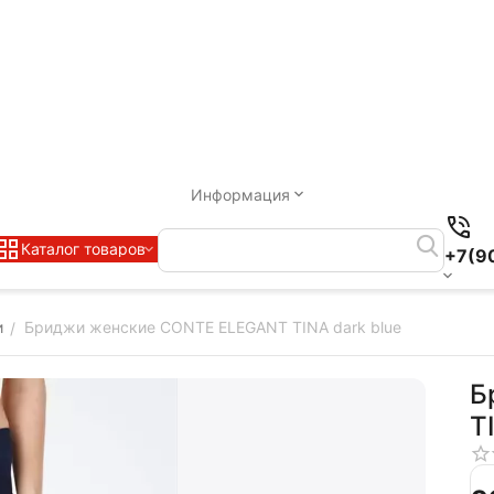
Информация
Каталог товаров
+7(9
и
Бриджи женские CONTE ELEGANT TINA dark blue
/
Б
T