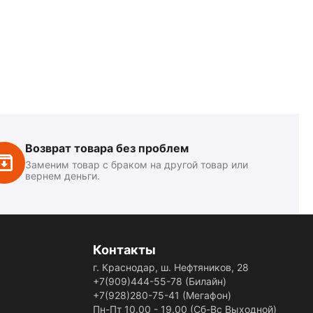
Возврат товара без проблем
Заменим товар с браком на другой товар или
вернем деньги.
Контакты
г. Краснодар, ш. Нефтяников, 28
+7(909)444-55-78
(Билайн)
+7(928)280-75-41
(Мегафон)
Пн-Пт 10.00 - 19.00 (Сб-Вс Выходной)