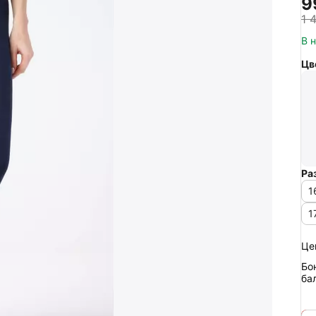
‍9
1 
В 
Цв
Ра
1
1
Це
Бо
ба