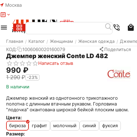
Москва
Меню
Найти
Корзина
Избранное
Аккаунт
Главная
Каталог
Женщинам
Женская одежда
Джемп
/
/
/
/
КОД:
1006060020160079
Поделиться
Джемпер женский Conte LD 482
Написать отзыв
‍990‍
₽
1 290
₽
-23%
В наличии
Джемпер женский из однотонного трикотажного
полотна с длинным втачным рукавом. Горловина
"лодочка" окантована широкой бейкой плоским швом.
Цвета:
бирюза
графит
молочный
синий
фуксия
Размер: