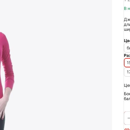
В 
Дж
дл
ши
Цв
б
Ра
1
1
Це
Бо
ба