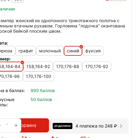
наличии
емпер женский из однотонного трикотажного полотна с
инным втачным рукавом. Горловина "лодочка" окантована
рокой бейкой плоским швом.
ета:
ирюза
графит
молочный
синий
фуксия
змер:
58,164-84
158,164-92
170,176-88
170,176-92
70,176-96
170,176-100
на в баллах:
990 баллов
нусные
50 баллов
ллы:
+
−
В корзину
4 платежа по
248
₽