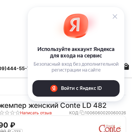
09)444-55-78
жемпер женский Conte LD 482
Написать отзыв
КОД:
1006060020060026
90‍
₽
290
₽
-23%