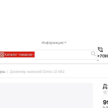
Информация
Каталог товаров
+7(9
еры
Джемпер женский Conte LD 482
/
Д
‍9
1 