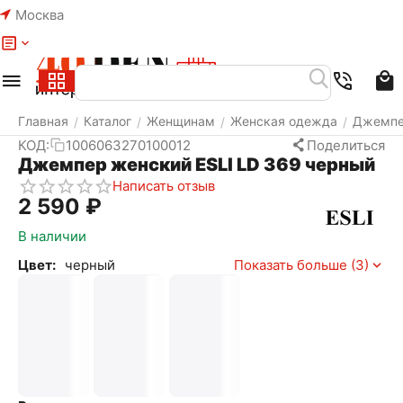
Москва
Меню
Найти
Корзина
Избранное
Аккаунт
Главная
Каталог
Женщинам
Женская одежда
Джемп
/
/
/
/
КОД:
1006063270100012
Поделиться
Джемпер женский ESLI LD 369 черный
Написать отзыв
2 590
₽
В наличии
Цвет:
черный
Показать больше (3)