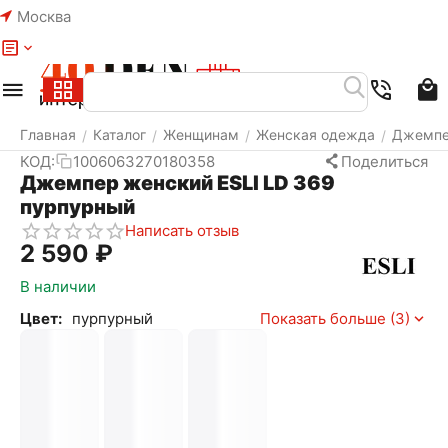
Москва
Меню
Найти
Корзина
Избранное
Аккаунт
Главная
Каталог
Женщинам
Женская одежда
Джемп
/
/
/
/
КОД:
1006063270180358
Поделиться
Джемпер женский ESLI LD 369
пурпурный
Написать отзыв
2 590
₽
В наличии
Цвет:
пурпурный
Показать больше (3)