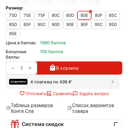
Размер:
75D
75E
75F
80C
80D
80E
80F
85C
85D
85F
90C
90D
90E
90F
95C
95D
95E
Цена в баллах:
1990 баллов
Бонусные
100 баллов
баллы:
+
−
В корзину
4 платежа по
498
₽
Отложить
Сравнить
Задать вопрос
Таблица размеров
Список вариантов
Конте Спа
товара
Система скидок