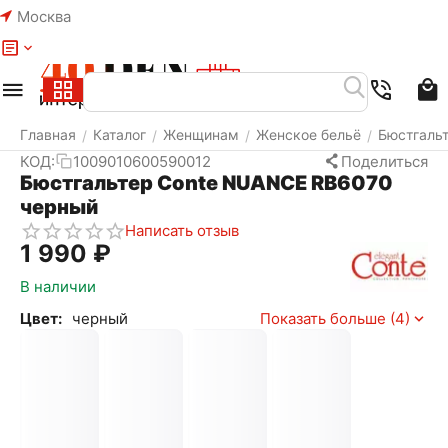
Москва
Меню
Найти
Корзина
Избранное
Аккаунт
Главная
Каталог
Женщинам
Женское бельё
Бюстгаль
/
/
/
/
КОД:
1009010600590012
Поделиться
Бюстгальтер Conte NUANCE RB6070
черный
Написать отзыв
1 990
₽
В наличии
Цвет:
черный
Показать больше (4)