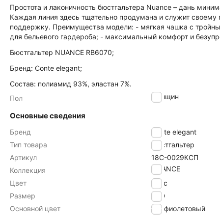
Простота и лаконичность бюстгальтера Nuance – дань мини
Каждая линия здесь тщательно продумана и служит своему
поддержку. Преимущества модели: - мягкая чашка с тройны
для бельевого гардероба; - максимальный комфорт и безуп
Бюстгальтер NUANCE RB6070;
Бренд: Conte elegant;
Состав: полиамид 93%, эластан 7%.
женщин
Пол
Основные сведения
Бренд
Conte elegant
Тип товара
Бюстгальтер
Артикул
18С-0029КСП
NUANCE
Коллекция
Цвет
ирис
Размер
95D
Основной цвет
фиолетовый