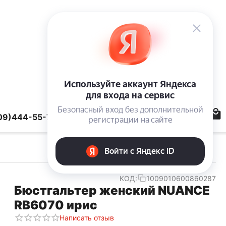
09)444-55-78
КОД:
1009010600860287
Бюстгальтер женский NUANCE
RB6070 ирис
Написать отзыв