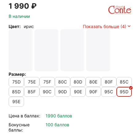
1 990
₽
В наличии
Цвет:
ирис
Показать больше (4)
Размер:
75D
75E
75F
80C
80D
80E
80F
85C
85D
85F
90C
90D
90E
90F
95C
95D
95E
Цена в баллах:
1990 баллов
Бонусные
100 баллов
баллы: