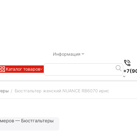
Информация
Каталог товаров
+7(9
теры
Бюстгальтер женский NUANCE RB6070 ирис
/
змеров — Бюстгальтеры