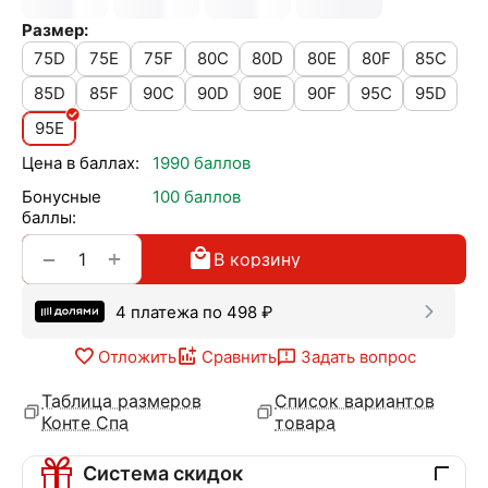
Размер:
75D
75E
75F
80C
80D
80E
80F
85C
85D
85F
90C
90D
90E
90F
95C
95D
95E
Цена в баллах:
1990 баллов
Бонусные
100 баллов
баллы:
+
−
В корзину
4 платежа по
498
₽
Отложить
Сравнить
Задать вопрос
Таблица размеров
Список вариантов
Конте Спа
товара
Система скидок