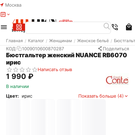
Москва
Меню
Найти
Корзина
Избранное
Аккаунт
Главная
Каталог
Женщинам
Женское бельё
Бюстгаль
/
/
/
/
КОД:
1009010600870287
Поделиться
Бюстгальтер женский NUANCE RB6070
ирис
Написать отзыв
1 990
₽
В наличии
Цвет:
ирис
Показать больше (4)