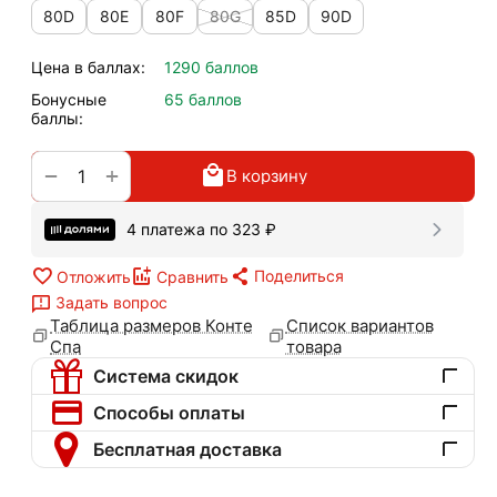
80D
80E
80F
80G
85D
90D
Цена в баллах:
1290 баллов
Бонусные
65 баллов
баллы:
+
−
В корзину
4 платежа по
323
₽
Поделиться
Отложить
Сравнить
Задать вопрос
Таблица размеров Конте
Список вариантов
Спа
товара
Система скидок
Способы оплаты
Бесплатная доставка