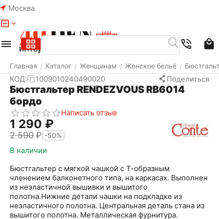
Москва
Меню
Найти
Корзина
Избранное
Аккаунт
Главная
Каталог
Женщинам
Женское бельё
Бюстгаль
/
/
/
/
КОД:
1009010240490020
Поделиться
Бюстгальтер RENDEZVOUS RB6014
бордо
Написать отзыв
1 290
₽
2 590
₽
-50%
В наличии
Бюстгальтер с мягкой чашкой с Т-образным
членением балконетного типа, на каркасах. Выполнен
из неэластичной вышивки и вышитого
полотна.Нижние детали чашки на подкладке из
неэластичного полотна. Центральная деталь стана из
вышитого полотна. Металлическая фурнитура.