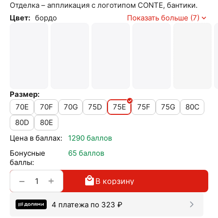
Отделка – аппликация с логотипом CONTE, бантики.
Цвет:
бордо
Показать больше (7)
Размер:
70E
70F
70G
75D
75E
75F
75G
80C
80D
80E
Цена в баллах:
1290 баллов
Бонусные
65 баллов
баллы:
+
−
В корзину
4 платежа по
323
₽