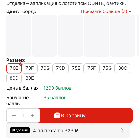
Отделка – аппликация с логотипом CONTE, бантики.
Цвет:
бордо
Показать больше (7)
Размер:
70E
70F
70G
75D
75E
75F
75G
80C
80D
80E
Цена в баллах:
1290 баллов
Бонусные
65 баллов
баллы:
+
−
В корзину
4 платежа по
323
₽