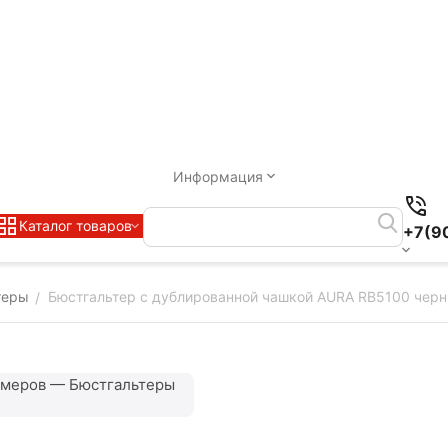
Информация
Каталог товаров
+7(9
теры
Бюстгальтер с дублированной чашкой AURA RB5100 чер
/
змеров — Бюстгальтеры