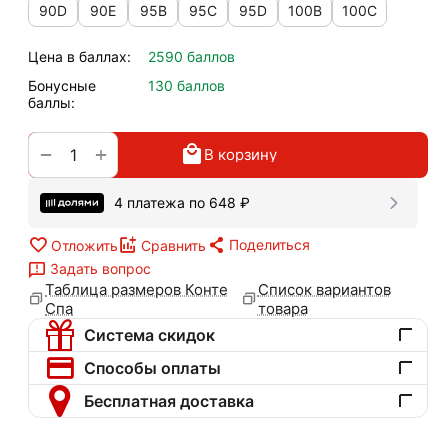
90D
90E
95B
95C
95D
100B
100C
Цена в баллах:
2590 баллов
Бонусные
130 баллов
баллы:
+
−
В корзину
4 платежа по
648
₽
Поделиться
Отложить
Сравнить
Задать вопрос
Таблица размеров Конте
Список вариантов
Спа
товара
Система скидок
Способы оплаты
Бесплатная доставка