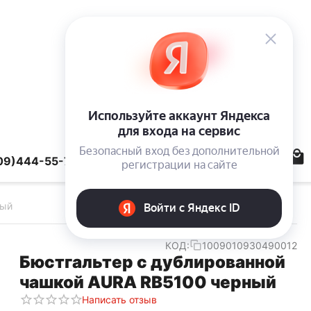
09)444-55-78
ный
КОД:
1009010930490012
Бюстгальтер с дублированной
чашкой AURA RB5100 черный
Написать отзыв