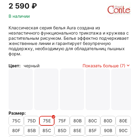
2 590
₽
В наличии
Классическая серия белья Aura создана из
неэластичного функционального трикотажа и кружева с
растительным рисунком. Белье эффектно подчеркивает
женственные линии и гарантирует безупречную
поддержку, необходимую для обладательниц пышных
форм.
Цвет:
черный
Показать больше (7)
Размер:
75C
75D
75E
75F
80B
80C
80D
80E
80F
85B
85C
85D
85E
85F
90B
90C