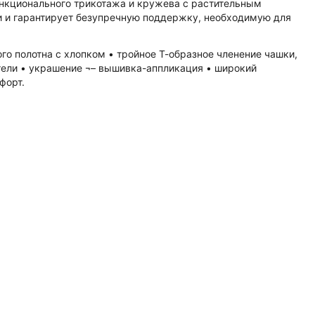
ункционального трикотажа и кружева с растительным
и и гарантирует безупречную поддержку, необходимую для
го полотна с хлопком • тройное Т-образное членение чашки,
тели • украшение ¬– вышивка-аппликация • широкий
форт.