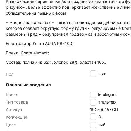
Классическая серия белья Aura создана из неэластичного ф
рисунком. Белье эффектно подчеркивает женственные лини
обладательниц пышных форм.
• модель на каркасах • чашка на подкладке из дублированно
которое создает округлую форму груди • регулируемые бре
размерный ряд • безупречная поддержка и абсолютный ком
Бюстгальтер Конте AURA RB5100;
Бренд: Conte elegant;
Состав: полиамид 62%, хлопок 28%, эластан 10%.
женщин
Пол
Основные сведения
Бренд
Conte elegant
Тип товара
Бюстгальтер
Артикул
19С-0015КСП
AURA
Коллекция
Цвет
черный