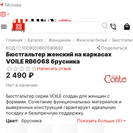
Москва
Меню
Найти
Корзина
Избранное
Аккаунт
Главная
Каталог
Женщинам
Женское бельё
Бюстгаль
/
/
/
/
КОД:
1009010660580692
Поделиться
Бюстгальтер женский на каркасах
VOILE RB6068 брусника
Написать отзыв
2 490
₽
Нет в наличии
Бюстгальтер серии VOILE создан для женщин с
формами. Сочетание функциональных материалов и
выверенных конструкций гарантирует идеальную
посадку и безупречную поддержку.
Цвет:
брусника
Показать больше (4)