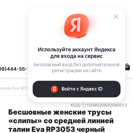
09)444-55-78
талии Eva RP3053 черный
КОД:
1009020820090012
Бесшовные женские трусы
«слипы» со средней линией
талии Eva RP3053 черный