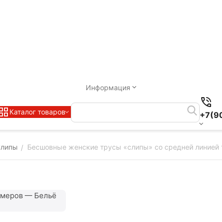
Информация
Каталог товаров
+7(9
липы
Бесшовные женские трусы «слипы» со средней линией 
/
змеров — Бельё