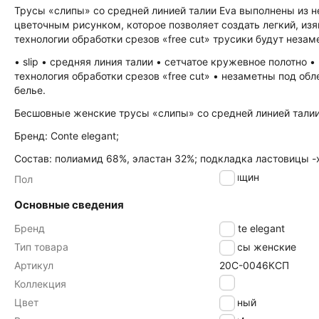
Трусы «слипы» со средней линией талии Eva выполнены из 
цветочным рисунком, которое позволяет создать легкий, из
технологии обработки срезов «free cut» трусики будут нез
• slip • средняя линия талии • сетчатое кружевное полотно
технология обработки срезов «free cut» • незаметны под о
белье.
Бесшовные женские трусы «слипы» со средней линией талии
Бренд: Conte elegant;
Состав: полиамид 68%, эластан 32%; подкладка ластовицы -
женщин
Пол
Основные сведения
Бренд
Conte elegant
Тип товара
Трусы женские
Артикул
20С-0046КСП
EVA
Коллекция
Цвет
черный