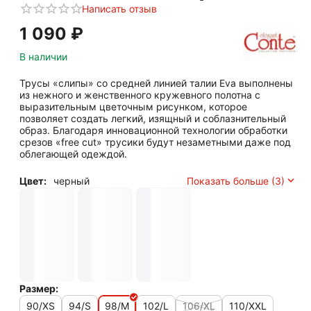
Написать отзыв
1 090
₽
В наличии
Трусы «слипы» со средней линией талии Eva выполнены
из нежного и женственного кружевного полотна с
выразительным цветочным рисунком, которое
позволяет создать легкий, изящный и соблазнительный
образ. Благодаря инновационной технологии обработки
срезов «free cut» трусики будут незаметными даже под
облегающей одеждой.
Цвет:
черный
Показать больше (3)
Размер:
90/XS
94/S
98/M
102/L
106/XL
110/XXL