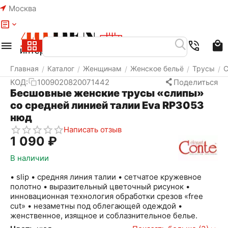
Москва
Меню
Найти
Корзина
Избранное
Аккаунт
Главная
Каталог
Женщинам
Женское бельё
Трусы
С
/
/
/
/
/
КОД:
1009020820071442
Поделиться
Бесшовные женские трусы «слипы»
со средней линией талии Eva RP3053
нюд
Написать отзыв
1 090
₽
В наличии
• slip • средняя линия талии • сетчатое кружевное
полотно • выразительный цветочный рисунок •
инновационная технология обработки срезов «free
cut» • незаметны под облегающей одеждой •
женственное, изящное и соблазнительное белье.