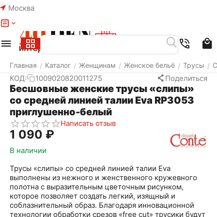
Москва
Меню
Найти
Корзина
Избранное
Аккаунт
Главная
Каталог
Женщинам
Женское бельё
Трусы
С
/
/
/
/
/
КОД:
1009020820011275
Поделиться
Бесшовные женские трусы «слипы»
со средней линией талии Eva RP3053
приглушенно-белый
Написать отзыв
1 090
₽
В наличии
Трусы «слипы» со средней линией талии Eva
выполнены из нежного и женственного кружевного
полотна с выразительным цветочным рисунком,
которое позволяет создать легкий, изящный и
соблазнительный образ. Благодаря инновационной
технологии обработки срезов «free cut» трусики будут