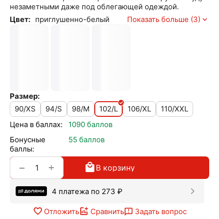
незаметными даже под облегающей одеждой.
Цвет:
приглушенно-белый
Показать больше (3)
Размер:
90/XS
94/S
98/M
102/L
106/XL
110/XXL
Цена в баллах:
1090 баллов
Бонусные
55 баллов
баллы:
+
−
В корзину
4 платежа по
273
₽
Отложить
Сравнить
Задать вопрос