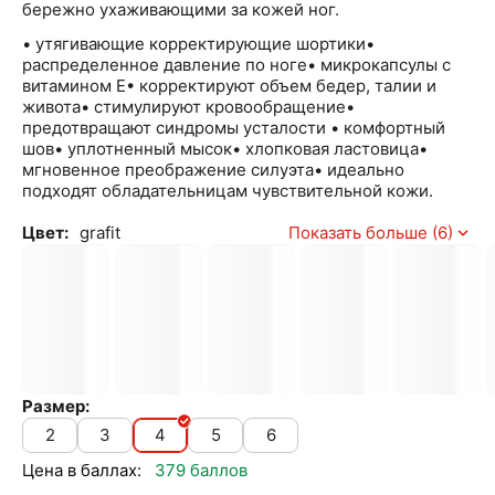
бережно ухаживающими за кожей ног.
• утягивающие корректирующие шортики•
распределенное давление по ноге• микрокапсулы с
витамином Е• корректируют объем бедер, талии и
живота• стимулируют кровообращение•
предотвращают синдромы усталости • комфортный
шов• уплотненный мысок• хлопковая ластовица•
мгновенное преображение силуэта• идеально
подходят обладательницам чувствительной кожи.
Цвет:
grafit
Показать больше (6)
Размер:
2
3
4
5
6
Цена в баллах:
379 баллов