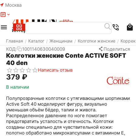
Москва
Меню
Найти
Корзина
Избранное
Аккаунт
Главная
Каталог
Женщинам
Колготки женские
Коррек
/
/
/
/
КОД:
1001140630040009
Поделиться
Колготки женские Conte ACTIVE SOFT
40 den
Написать отзыв
‍379‍
₽
В наличии
Полупрозрачные колготки с утягивающими шортиками
Active Soft 40 моделируют фигуру, визуально
уменьшая объём бёдер, талии и живота.
Распределенное давление по ноге помогает
предотвратить усталость и отечность. Колготки
созданы специально для чувствительной кожи:
полотно обработано микрокапсулами с витамином Е,