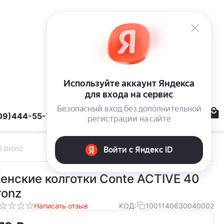
09)444-55-78
0 bronz
енские колготки Conte ACTIVE 40
ronz
Написать отзыв
КОД:
1001140630040002