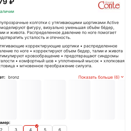
79‍
₽
наличии
лупрозрачные колготки с утягивающими шортиками Active
 моделируют фигуру, визуально уменьшая объём бёдер,
лии и живота. Распределенное давление по ноге помогает
едотвратить усталость и отечность.
утягивающие корректирующие шортики • распределенное
вление по ноге • корректируют объем бедер, талии и живота
стимулируют кровообращение • предотвращают синдромы
талости • комфортный шов • уплотненный мысок • хлопковая
стовица • мгновенное преображение силуэта.
ет:
bronz
Показать больше (6)
змер:
2
3
4
5
6