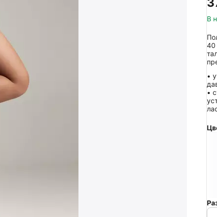
‍3
В 
По
40
та
пр
• 
да
• 
ус
ла
Цв
Ра