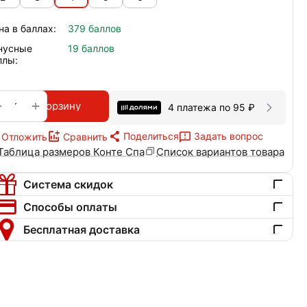
на в баллах:
379 баллов
нусные
19 баллов
ллы:
+
−
В корзину
4 платежа по
95
₽
Поделиться
Задать вопрос
Отложить
Сравнить
Таблица размеров Конте Спа
Список вариантов товара
Система скидок
Способы оплаты
Бесплатная доставка