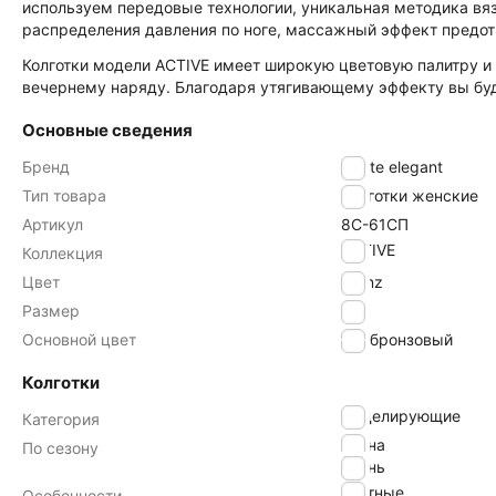
используем передовые технологии, уникальная методика вяз
распределения давления по ноге, массажный эффект предотв
Колготки модели ACTIVE имеет широкую цветовую палитру и 
вечернему наряду. Благодаря утягивающему эффекту вы буде
Основные сведения
Бренд
Conte elegant
Тип товара
Колготки женские
Артикул
8С-61СП
ACTIVE
Коллекция
Цвет
bronz
Размер
4
Основной цвет
бронзовый
Колготки
моделирующие
Категория
весна
По сезону
осень
плотные
Особенности