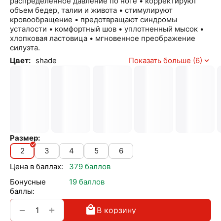
распределенное давление по ноге • корректируют
объем бедер, талии и живота • стимулируют
кровообращение • предотвращают синдромы
усталости • комфортный шов • уплотненный мысок •
хлопковая ластовица • мгновенное преображение
силуэта.
Цвет:
shade
Показать больше (6)
Размер:
2
3
4
5
6
Цена в баллах:
379 баллов
Бонусные
19 баллов
баллы:
+
−
В корзину