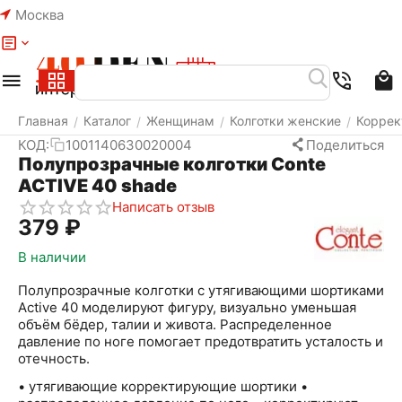
Москва
Меню
Найти
Корзина
Избранное
Аккаунт
Главная
Каталог
Женщинам
Колготки женские
Коррек
/
/
/
/
КОД:
1001140630020004
Поделиться
Полупрозрачные колготки Conte
ACTIVE 40 shade
Написать отзыв
‍379‍
₽
В наличии
Полупрозрачные колготки с утягивающими шортиками
Active 40 моделируют фигуру, визуально уменьшая
объём бёдер, талии и живота. Распределенное
давление по ноге помогает предотвратить усталость и
отечность.
• утягивающие корректирующие шортики •