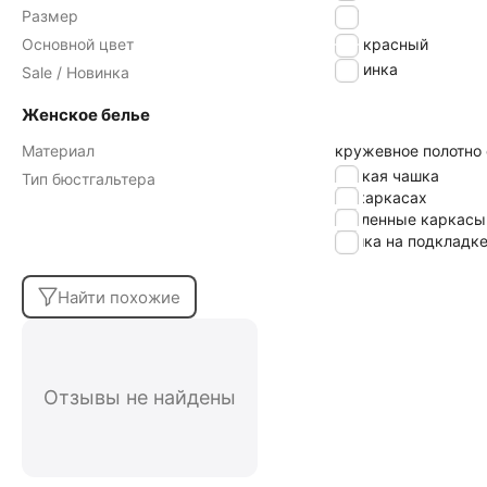
Размер
95F
Основной цвет
красный
Новинка
Sale / Новинка
Женское белье
Материал
кружевное полотно
мягкая чашка
Тип бюстгальтера
на каркасах
усиленные каркасы
чашка на подкладк
Найти похожие
Отзывы не найдены