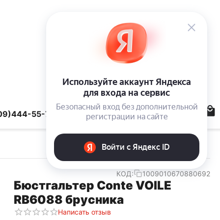
09)444-55-78
КОД:
1009010670880692
Бюстгальтер Conte VOILE
RB6088 брусника
Написать отзыв