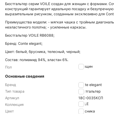
Бюстгальтер серии VOILE создан для женщин с формами. С
конструкций гарантирует идеальную посадку и безупречну
выразительным рисунком, созданным эксклюзивно для Cont
Преимущества модели: - мягкая чашка с тройным диагональн
неэластичного полотна; - усиленные каркасы.
Бюстгальтер VOILE RB6088;
Бренд: Conte elegant;
Цвет: белый, брусника, телесный, черный;
Состав: полиамид 94%, эластан 6%.
женщин
Пол
Основные сведения
Бренд
Conte elegant
Тип товара
Бюстгальтер
Артикул
18С-0035КСП
VOILE
Коллекция
Цвет
брусника