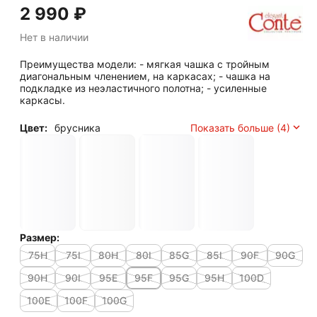
2 990
₽
Нет в наличии
Преимущества модели: - мягкая чашка с тройным
диагональным членением, на каркасах; - чашка на
подкладке из неэластичного полотна; - усиленные
каркасы.
Цвет:
брусника
Показать больше (4)
Размер:
75H
75I
80H
80I
85G
85I
90F
90G
90H
90I
95E
95F
95G
95H
100D
100E
100F
100G