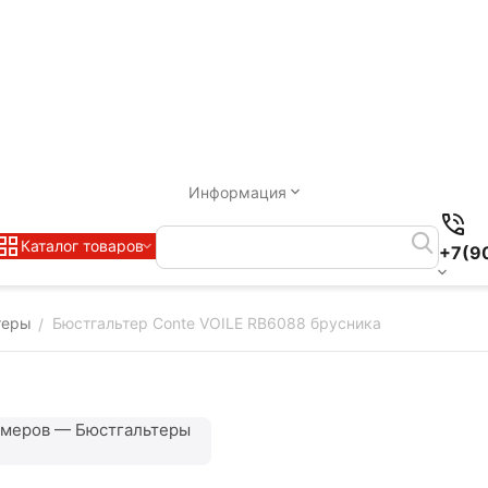
Информация
Каталог товаров
+7(9
теры
Бюстгальтер Conte VOILE RB6088 брусника
/
змеров — Бюстгальтеры