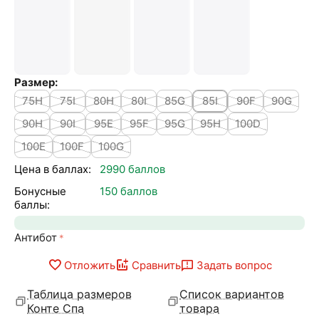
Размер:
75H
75I
80H
80I
85G
85I
90F
90G
90H
90I
95E
95F
95G
95H
100D
100E
100F
100G
Цена в баллах:
2990 баллов
Бонусные
150 баллов
баллы:
Антибот
Отложить
Сравнить
Задать вопрос
Таблица размеров
Список вариантов
Конте Спа
товара