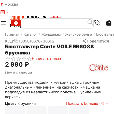
Москва
Меню
Найти
Корзина
Избранное
Аккаунт
Главная
Каталог
Женщинам
Женское бельё
Бюстгаль
/
/
/
/
КОД:
1009010670730692
Поделиться
Бюстгальтер Conte VOILE RB6088
брусника
Написать отзыв
2 990
₽
Нет в наличии
Преимущества модели: - мягкая чашка с тройным
диагональным членением, на каркасах; - чашка на
подкладке из неэластичного полотна; - усиленные
каркасы.
Цвет:
брусника
Показать больше (4)